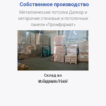
Собственное производство
Металлические потолки Далкор и
негорючие стеновые и потолочные
панели «Промформат»
Склад во
ул. Русская, 94 ст1
Владивостоке