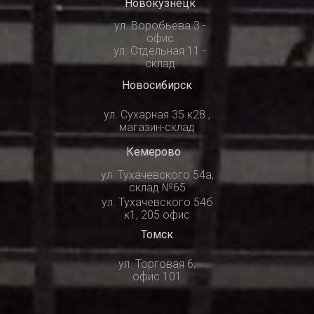
Новокузнецк
ул. Воробьева 3 -
офис
ул. Отдельная 11 -
склад
Новосибирск
ул. Сухарная 35 к28 ,
магазин-склад
Кемерово
ул. Тухачевского 54а,
склад №65
ул. Тухачевского 54б
к1, 205 офис
Томск
ул. Торговая 6,
офис 101